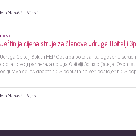
Ivan Malbašić
Vijesti
POST
Jeftinija cijena struje za članove udruge Obitelji 3
Udruga Obitelji 3plus i HEP Opskrba potpisali su Ugovor o sura
dobila novog partnera, a udruga Obitelji 3plus prijatelja. Ovom
osigurava se još dodatnih 5% popusta na već postojećih 5% popu
Ivan Malbašić
Vijesti