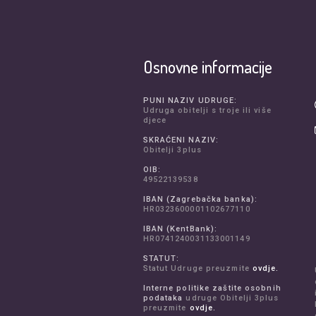
Osnovne informacije
PUNI NAZIV UDRUGE:
Udruga obitelji s troje ili više
djece
SKRAĆENI NAZIV:
Obitelji 3plus
OIB:
49522139538
IBAN (Zagrebačka banka):
HR0323600001102677110
IBAN (KentBank):
HR0741240031133001149
STATUT:
Statut Udruge preuzmite
ovdje.
Interne politike zaštite osobnih
podataka
udruge Obitelji 3plus
preuzmite
ovdje.