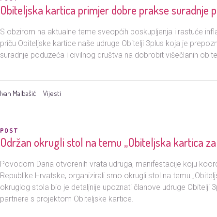
Obiteljska kartica primjer dobre prakse suradnje p
S obzirom na aktualne teme sveopćih poskupljenja i rastuće infla
priču Obiteljske kartice naše udruge Obitelji 3plus koja je prepo
suradnje poduzeća i civilnog društva na dobrobit višečlanih obitel
Ivan Malbašić
Vijesti
POST
Održan okrugli stol na temu „Obiteljska kartica za o
Povodom Dana otvorenih vrata udruga, manifestacije koju koord
Republike Hrvatske, organizirali smo okrugli stol na temu „Obiteljsk
okruglog stola bio je detaljnije upoznati članove udruge Obitelji 3
partnere s projektom Obiteljske kartice.