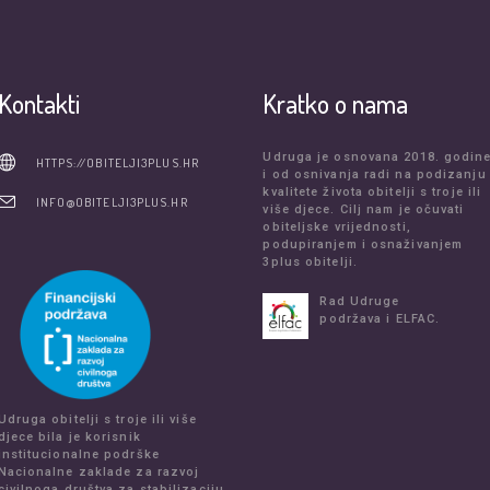
Kontakti
Kratko o nama
Udruga je osnovana 2018. godin
HTTPS://OBITELJI3PLUS.HR
i od osnivanja radi na podizanju
kvalitete života obitelji s troje ili
INFO@OBITELJI3PLUS.HR
više djece. Cilj nam je očuvati
obiteljske vrijednosti,
podupiranjem i osnaživanjem
3plus obitelji.
Rad Udruge
podržava i ELFAC.
Udruga obitelji s troje ili više
djece bila je korisnik
institucionalne podrške
Nacionalne zaklade za razvoj
civilnoga društva za stabilizaciju