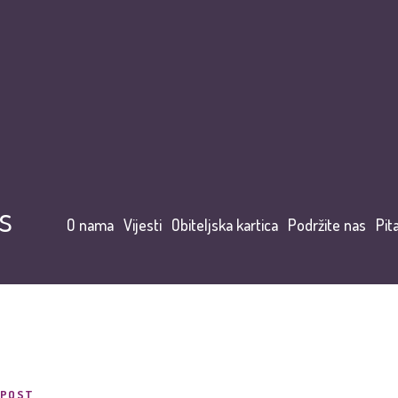
s
O nama
Vijesti
Obiteljska kartica
Podržite nas
Pit
POST