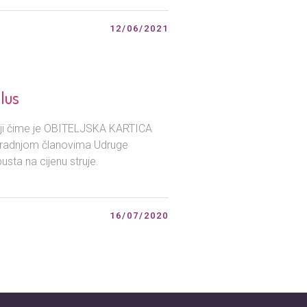
12/06/2021
plus
dnji čime je OBITELJSKA KARTICA
 suradnjom članovima Udruge
sta na cijenu struje.
16/07/2020