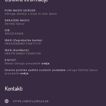
PUNI NAZIV UDRUGE:
Udruga obitelji s troje ili više djece
SKRAĆENI NAZIV:
Obitelji 3plus
OIB:
49522139538
IBAN (Zagrebačka banka):
HR0323600001102677110
IBAN (KentBank):
HR0741240031133001149
STATUT:
Statut Udruge preuzmite
ovdje.
Interne politike zaštite osobnih podataka
udruge Obitelji 3plus
preuzmite
ovdje.
Kontakti
HTTPS://OBITELJI3PLUS.HR