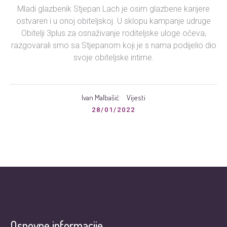
Mladi glazbenik Stjepan Lach je osim glazbene karijere
ostvaren i u onoj obiteljskoj. U sklopu kampanje udruge
Obitelji 3plus za osnaživanje roditeljske uloge očeva,
razgovarali smo sa Stjepanom koji je s nama podijelio dio
svoje obiteljske intime.
Ivan Malbašić
Vijesti
28/01/2022
Osnovne informacije