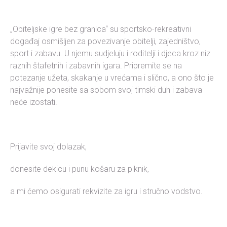
„Obiteljske igre bez granica“ su sportsko-rekreativni
događaj osmišljen za povezivanje obitelji, zajedništvo,
sport i zabavu. U njemu sudjeluju i roditelji i djeca kroz niz
raznih štafetnih i zabavnih igara. Pripremite se na
potezanje užeta, skakanje u vrećama i slično, a ono što je
najvažnije ponesite sa sobom svoj timski duh i zabava
neće izostati.
Prijavite svoj dolazak,
donesite dekicu i punu košaru za piknik,
a mi ćemo osigurati rekvizite za igru i stručno vodstvo.