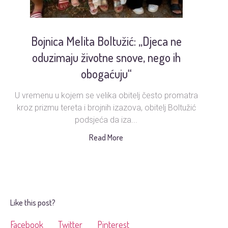
Bojnica Melita Boltužić: „Djeca ne
U
oduzimaju životne snove, nego ih
obogaćuju“
U vremenu u kojem se velika obitelj često promatra
Ud
kroz prizmu tereta i brojnih izazova, obitelj Boltužić
podsjeća da iza...
s
Read More
Like this post?
Facebook
Twitter
Pinterest