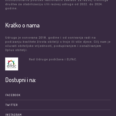
institucionalne podrške Nacionalne zaklade za razvoj civilnoga
društva za stabilizaciju i/ili razvoj udruge od 2022. do 2024.
godine.
Kratko o nama
Udruga je osnovana 2018. godine i od osnivanja radi na
podizanju kvalitete života obitelji s troje ili više djece. Cilj nam je
očuvati obiteljske vrijednosti, podupiranjem i osnaživanjem
3plus obitelji.
Rad Udruge podržava i ELFAC.
Dostupni i na:
FACEBOOK
TWITTER
INSTAGRAM