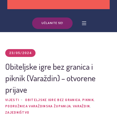
UČLANITE SE!
23/05/2024
Obiteljske igre bez granica i
piknik (Varaždin) – otvorene
prijave
VIJESTI
OBITELJSKE IGRE BEZ GRANICA
,
PIKNIK
,
PODRUŽNICA VARAŽDINSKA ŽUPANIJA
,
VARAŽDIN
,
ZAJEDNIŠTVO