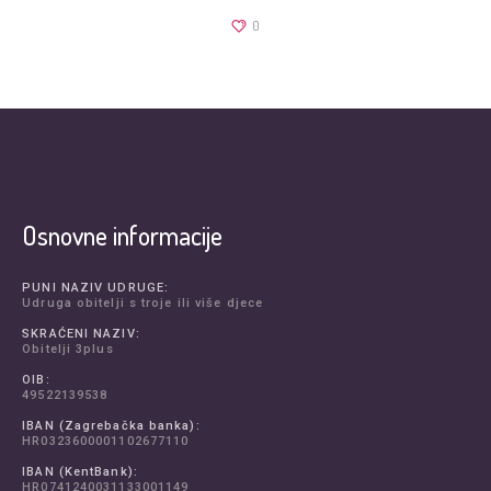
0
Osnovne informacije
PUNI NAZIV UDRUGE:
Udruga obitelji s troje ili više djece
SKRAĆENI NAZIV:
Obitelji 3plus
OIB:
49522139538
IBAN (Zagrebačka banka):
HR0323600001102677110
IBAN (KentBank):
HR0741240031133001149