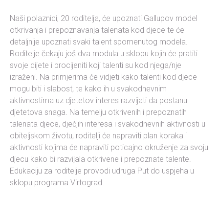
Naši polaznici, 20 roditelja, će upoznati Gallupov model
otkrivanja i prepoznavanja talenata kod djece te će
detaljnije upoznati svaki talent spomenutog modela.
Roditelje čekaju još dva modula u sklopu kojih će pratiti
svoje dijete i procijeniti koji talenti su kod njega/nje
izraženi. Na primjerima će vidjeti kako talenti kod djece
mogu biti i slabost, te kako ih u svakodnevnim
aktivnostima uz djetetov interes razvijati da postanu
djetetova snaga. Na temelju otkrivenih i prepoznatih
talenata djece, dječjih interesa i svakodnevnih aktivnosti u
obiteljskom životu, roditelji će napraviti plan koraka i
aktivnosti kojima će napraviti poticajno okruženje za svoju
djecu kako bi razvijala otkrivene i prepoznate talente.
Edukaciju za roditelje provodi udruga Put do uspjeha u
sklopu programa Virtograd.