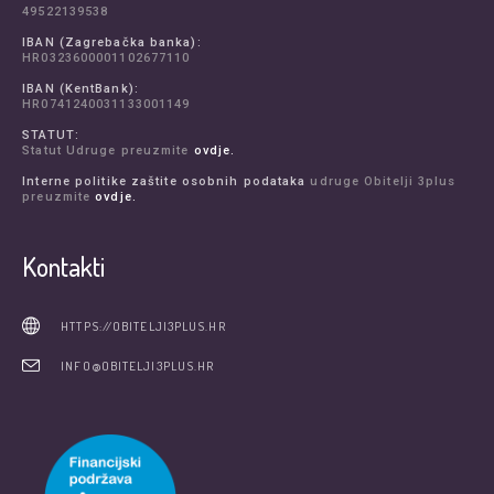
49522139538
IBAN (Zagrebačka banka):
HR0323600001102677110
IBAN (KentBank):
HR0741240031133001149
STATUT:
Statut Udruge preuzmite
ovdje.
Interne politike zaštite osobnih podataka
udruge Obitelji 3plus
preuzmite
ovdje.
Kontakti
HTTPS://OBITELJI3PLUS.HR
INFO@OBITELJI3PLUS.HR