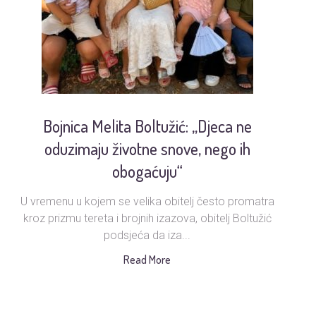
Bojnica Melita Boltužić: „Djeca ne
U
oduzimaju životne snove, nego ih
obogaćuju“
U vremenu u kojem se velika obitelj često promatra
Ud
kroz prizmu tereta i brojnih izazova, obitelj Boltužić
podsjeća da iza...
s
Read More