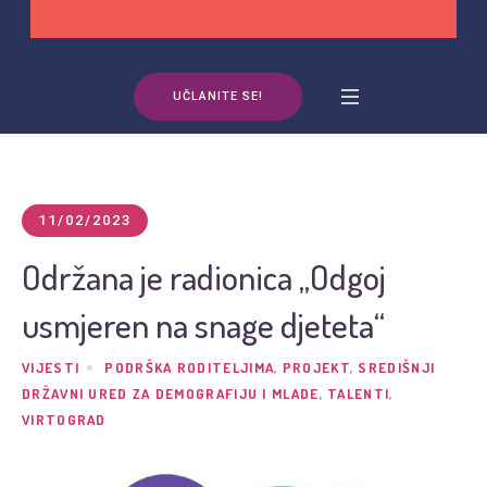
UČLANITE SE!
11/02/2023
Održana je radionica „Odgoj
usmjeren na snage djeteta“
VIJESTI
PODRŠKA RODITELJIMA
,
PROJEKT
,
SREDIŠNJI
DRŽAVNI URED ZA DEMOGRAFIJU I MLADE
,
TALENTI
,
VIRTOGRAD