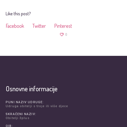
Like this post?
Facebook
Twitter
Pinterest
0
Osnovne informacije
PUNI NAZIV UDRUGE:
Udruga obitelji s troje ili više djece
SKRAĆENI NAZIV:
Obitelji 3plus
OIB: