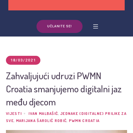
UČLANITE SE!
18/03/2021
Zahvaljujući udruzi PWMN
Croatia smanjujemo digitalni jaz
među djecom
VIJESTI
IVAN MALBAŠIĆ
,
JEDNAKE (DIGITALNE) PRILIKE ZA
SVE
,
MARIJANA ŠAROLIĆ ROBIĆ
,
PWMN CROATIA