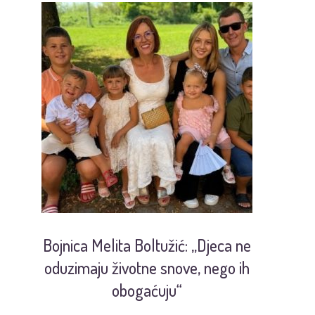
Bojnica Melita Boltužić: „Djeca ne
U
oduzimaju životne snove, nego ih
obogaćuju“