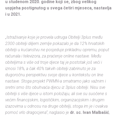
u studenom 2020. godine koji se, zbog velikog
uspjeha postignutog u svega četiri mjeseca, nastavlja
i u 2021.
„Istraživanje koje je provela udruga Obitelji 3plus među
2300 obitelji diljem zemlje pokazalo je da 12% hrvatskih
obitelji u kućanstvu ne posjeduje prikladnu opremu, poput
računala i televizora, za praćenje online nastave. Među
obiteljima s više od troje djece taj je postotak još veći i
iznosi 18%, a čak 40% takvih obitelji zabrinuto je za
dugoročnu perspektivu svoje djece u kontekstu on line
nastave. Stoga projekt PWMN-a smatramo jako važnim i
sretni smo što obuhvaća djecu iz 3plus obitelji. Nisu sve
obitelji s više djece u istom položaju, ali sve su suočene s
većim financijskim, logističkim, organizacijskim i drugim
izazovima u odnosu na druge obitelji, stoga im je i ovakva
pomoć vrlo dragocjena“
, naglasio je
dr. sc. Ivan Malbašić
,