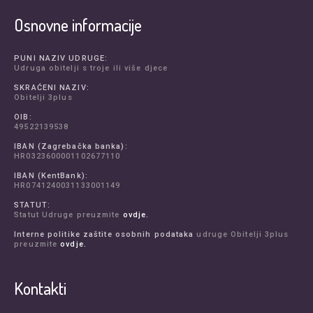
Osnovne informacije
PUNI NAZIV UDRUGE:
Udruga obitelji s troje ili više djece
SKRAĆENI NAZIV:
Obitelji 3plus
OIB:
49522139538
IBAN (Zagrebačka banka):
HR0323600001102677110
IBAN (KentBank):
HR0741240031133001149
STATUT:
Statut Udruge preuzmite
ovdje.
Interne politike zaštite osobnih podataka
udruge Obitelji 3plus
preuzmite
ovdje.
Kontakti