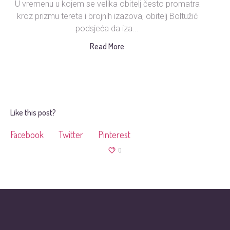
U vremenu u kojem se velika obitelj često promatra
Ud
kroz prizmu tereta i brojnih izazova, obitelj Boltužić
podsjeća da iza...
s
Read More
Like this post?
Facebook
Twitter
Pinterest
0