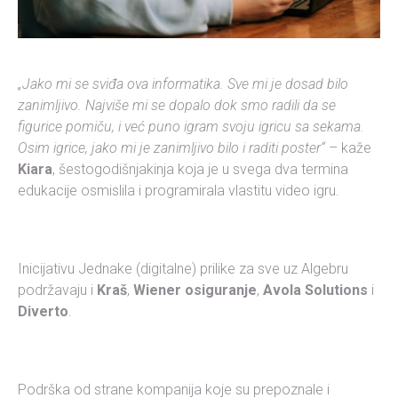
„Jako mi se sviđa ova informatika. Sve mi je dosad bilo
zanimljivo. Najviše mi se dopalo dok smo radili da se
figurice pomiču, i već puno igram svoju igricu sa sekama.
Osim igrice, jako mi je zanimljivo bilo i raditi poster“
– kaže
Kiara
, šestogodišnjakinja koja je u svega dva termina
edukacije osmislila i programirala vlastitu video igru.
Inicijativu Jednake (digitalne) prilike za sve uz Algebru
podržavaju i
Kraš
,
Wiener osiguranje
,
Avola Solutions
i
Diverto
.
Podrška od strane kompanija koje su prepoznale i