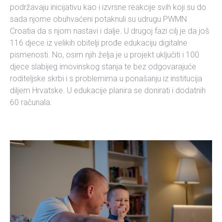
podržavaju inicijativu kao i izvrsne reakcije svih koji su do
sada njome obuhvaćeni potaknuli su udrugu PWMN
Croatia da s njom nastavi i dalje. U drugoj fazi cilj je da još
116 djece iz velikih obitelji prođe edukaciju digitalne
pismenosti. No, osim njih želja je u projekt uključiti i 100
djece slabijeg imovinskog stanja te bez odgovarajuće
roditeljske skrbi i s problemima u ponašanju iz institucija
diljem Hrvatske. U edukacije planira se donirati i dodatnih
60 računala.