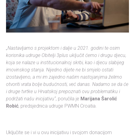
„Nastavljamo s projektom i dalje u 2021. godini te osim
korisnika udruge Obitelji 3plus uključit ćemo i drugu djecu,
koja se nalaze u institucionalnoj skrbi, kao i djecu slabijeg
imovinskog stanja. Nijedno dijete ne bi smjelo ostati
izostavljeno, a mi im zajedno našim nastojanjima želimo
otvoriti vrata bolje budućnosti, već danas. Nadamo se da će
i druge tvrtke u Hrvatskoj prepoznati ovu problematiku i
podržati našu inicijativu“
, poručila je
Marijana Šarolić
Robić
, predsjednica udruge PWMN Croatia.
Uključite se i vi u ovu inicijativu i svojom donacijom