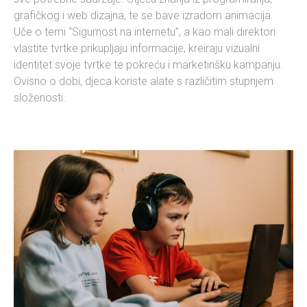
grafičkog i web dizajna, te se bave izradom animacija.
Uče o temi “Sigurnost na internetu”, a kao mali direktori
vlastite tvrtke prikupljaju informacije, kreiraju vizualni
identitet svoje tvrtke te pokreću i marketinšku kampanju.
Ovisno o dobi, djeca koriste alate s različitim stupnjem
složenosti.