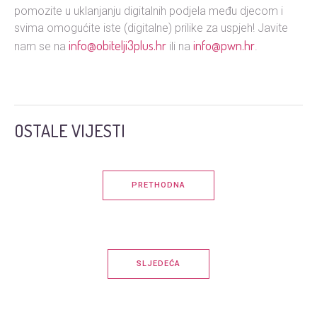
pomozite u uklanjanju digitalnih podjela među djecom i
svima omogućite iste (digitalne) prilike za uspjeh! Javite
info@obitelji3plus.hr
info@pwn.hr
nam se na
ili na
.
OSTALE VIJESTI
PRETHODNA
SLJEDEĆA