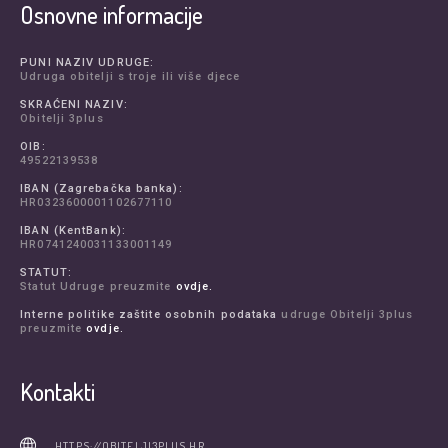
Osnovne informacije
PUNI NAZIV UDRUGE:
Udruga obitelji s troje ili više djece
SKRAĆENI NAZIV:
Obitelji 3plus
OIB:
49522139538
IBAN (Zagrebačka banka):
HR0323600001102677110
IBAN (KentBank):
HR0741240031133001149
STATUT:
Statut Udruge preuzmite
ovdje.
Interne politike zaštite osobnih podataka
udruge Obitelji 3plus
preuzmite
ovdje.
Kontakti
HTTPS://OBITELJI3PLUS.HR