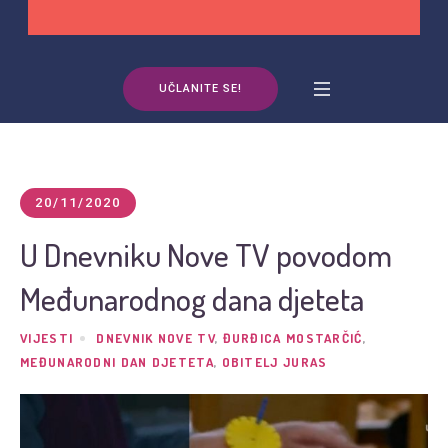
UČLANITE SE!
20/11/2020
U Dnevniku Nove TV povodom
Međunarodnog dana djeteta
VIJESTI
DNEVNIK NOVE TV
,
ĐURĐICA MOSTARČIĆ
,
MEĐUNARODNI DAN DJETETA
,
OBITELJ JURAS