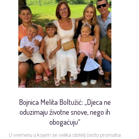
Bojnica Melita Boltužić: „Djeca ne
U
oduzimaju životne snove, nego ih
obogaćuju“
U vremenu u kojem se velika obitelj često promatra
Ud