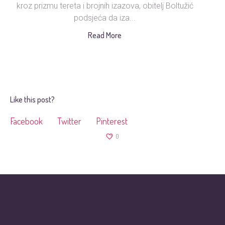
kroz prizmu tereta i brojnih izazova, obitelj Boltužić
podsjeća da iza...
s
Read More
Like this post?
Facebook
Twitter
Pinterest
0