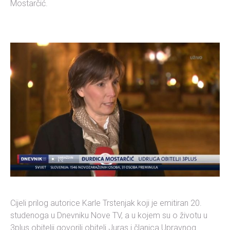
Mostarčić.
Cijeli prilog autorice Karle Trstenjak koji je emitiran 20.
studenoga u Dnevniku Nove TV, a u kojem su o životu u
3plus obitelji govorili obitelj Juras i članica Upravnog