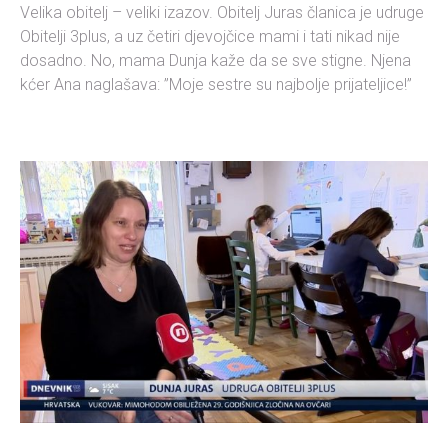
Velika obitelj – veliki izazov. Obitelj Juras članica je udruge
Obitelji 3plus, a uz četiri djevojčice mami i tati nikad nije
dosadno. No, mama Dunja kaže da se sve stigne. Njena
kćer Ana naglašava: ”Moje sestre su najbolje prijateljice!”