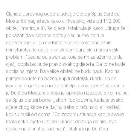
Članica Upravnog odbora udruge Obitelji 3plus Đurđica
Mostarčić naglašava kako u Hrvatskoj više od 112.000
obitelji ima troje ili više djece. Istaknula je kako Udruga želi
pokazati da višečlane obitelji nisu nužno na rubu
egzistencije, ali da nedostaje osjetljivosti nadležnih
ministarstva te da je manjak demografskih mjera velik
problem. “Jedna od stvari za koje se mi zalažemo je da
dječji doplatak bude pravo svakog djeteta. Da to ne bude
socijalna mjera. Da velike obitelji ne budu bauk. Kad na
primjer dođete na bazen, kupiti obiteljsku kartu, da ne
ispadne da je to samo za obitelj s dvoje djece”, istaknula
je Đurđica Mostarčić, koja je ispričala i izazove s kojima su
se 3plus obitelji borile tijekom lockdowna, kada je svako
dijete zbog škole na daljinu trebalo računalo, a i roditelji
koji su radili od doma. “Od zgodnih situacija kad je svako
malo neko dijete uletjelo u kadar do toga da nisu sva
djeca imala pristup računalu”, istaknula je Đurđica