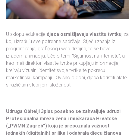
U sklopu edukacije
djeca osmišljavaju vlastitu tvrtku
, za
koju izrađuju sve potrebne sadržaje. Stječu znanja iz
programiranja, grafičkog i web dizajna, te se bave
izradom animacija. Uče o temi “Sigurnost na internetu”, a
kao mali direktori vlastite tvrtke prikupljaju informacije,
kreiraju vizualni identitet svoje tvrtke te pokreću i
marketinšku kampanju. Ovisno o dobi, djeca koristiti alate
s različitim stupnjem složenosti.
Udruga Obitelji 3plus posebno se zahvaljuje udruzi
Profesionalna mreža žena i muškaraca Hrvatske
(„PWMN Zagreb“) koja je prepoznala važnost
jednakih (digitalnih) prilika i odabrala djecu članova