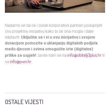
Nadamo se da će i ostali korporativni partneri poduprijeti
ovu projektnu inicijativu kako bi se ona mogla i dalje
nastaviti.
Uključite se i vi u ovu inicijativu i svojom
donacijom pomozite u uklanjanju digitalnih podjela
među djecom i svima omogućite iste (digitalne)
info@obitelji3plus.hr
prilike za uspjeh!
Javite nam se na
ili
info@pwn.hr
na
.
OSTALE VIJESTI