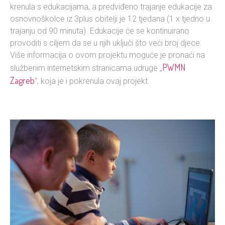
krenula s edukacijama, a predviđeno trajanje edukacije za
osnovnoškolce iz 3plus obitelji je 12 tjedana (1 x tjedno u
trajanju od 90 minuta). Edukacije će se kontinuirano
provoditi s ciljem da se u njih uključi što veći broj djece.
Više informacija o ovom projektu moguće je pronaći na
PWMN
službenim internetskim stranicama udruge „
Zagreb
“, koja je i pokrenula ovaj projekt.