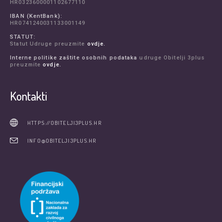
HR0323600001102677110
IBAN (KentBank):
HR0741240031133001149
STATUT:
Statut Udruge preuzmite
ovdje.
Interne politike zaštite osobnih podataka
udruge Obitelji 3plus
preuzmite
ovdje.
Kontakti
HTTPS://OBITELJI3PLUS.HR
INFO@OBITELJI3PLUS.HR