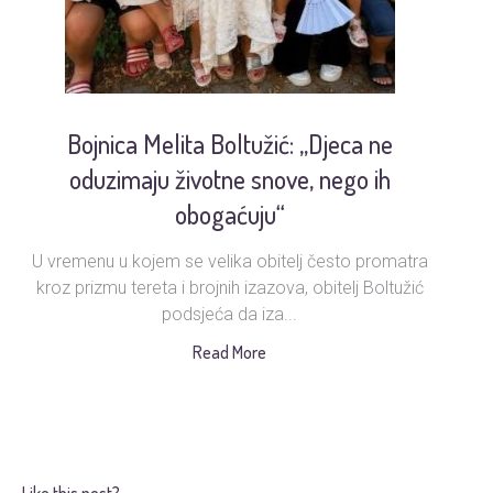
Bojnica Melita Boltužić: „Djeca ne
U
oduzimaju životne snove, nego ih
obogaćuju“
U vremenu u kojem se velika obitelj često promatra
Ud
kroz prizmu tereta i brojnih izazova, obitelj Boltužić
podsjeća da iza...
s
Read More