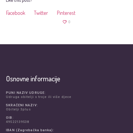
Like this post?
Facebook
Twitter
Pinterest
0
Osnovne informacije
PUNI NAZIV UDRUGE:
Udruga obitelji s troje ili više djece
SKRAĆENI NAZIV:
Obitelji 3plus
OIB:
49522139538
IBAN (Zagrebačka banka):