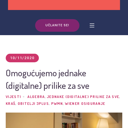
UČLANITE SE!
10/11/2020
Omogućujemo jednake
(digitalne) prilike za sve
VIJESTI
ALGEBRA
,
JEDNAKE (DIGITALNE) PRILIKE ZA SVE
,
KRAŠ
,
OBITELJI 3PLUS
,
PWMN
,
WIENER OSIGURANJE