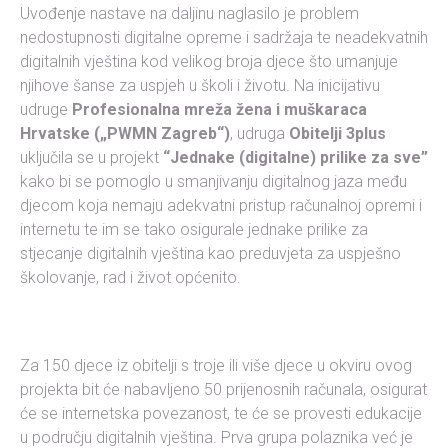
Uvođenje nastave na daljinu naglasilo je problem
nedostupnosti digitalne opreme i sadržaja te neadekvatnih
digitalnih vještina kod velikog broja djece što umanjuje
njihove šanse za uspjeh u školi i životu. Na inicijativu
udruge
Profesionalna mreža žena i muškaraca
Hrvatske („PWMN Zagreb“)
, udruga
Obitelji 3plus
uključila se u projekt
“Jednake (digitalne) prilike za sve”
kako bi se pomoglo u smanjivanju digitalnog jaza među
djecom koja nemaju adekvatni pristup računalnoj opremi i
internetu te im se tako osigurale jednake prilike za
stjecanje digitalnih vještina kao preduvjeta za uspješno
školovanje, rad i život općenito.
Za 150 djece iz obitelji s troje ili više djece u okviru ovog
projekta bit će nabavljeno 50 prijenosnih računala, osigurat
će se internetska povezanost, te će se provesti edukacije
u području digitalnih vještina. Prva grupa polaznika već je