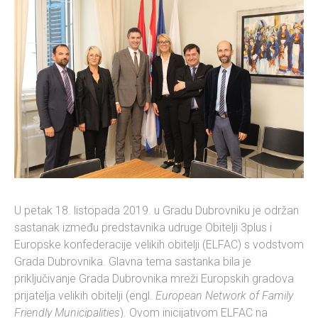
U petak 18. listopada 2019. u Gradu Dubrovniku je održan
sastanak između predstavnika udruge Obitelji 3plus i
Europske konfederacije velikih obitelji (ELFAC) s vodstvom
Grada Dubrovnika. Glavna tema sastanka bila je
priključivanje Grada Dubrovnika mreži Europskih gradova
prijatelja velikih obitelji (engl.
European Network of Family
Friendly Municipalities
). Ovom inicijativom ELFAC na