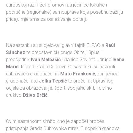
europskoj razini želi promovirati jedinice lokalne i
područne (regionalne) samouprave koje posebnu pažnju
pridaju mjerama za osnaživanje obitelji.
Na sastanku su sudjelovali glavni tajnik ELFAC-a
Raúl
Sánchez
te predstavnici udruge Obitelji 3plus –
predsjednik
Ivan Malbašić
i članica Savjeta Udruge
Ivana
Marić
. Ispred Grada Dubrovnika sastanku su nazočili
dubrovački gradonačelnik
Mato Franković
, zamjenica
gradonačelnika
Jelka Tepšić
te pročelnik Upravnog
odjela za obrazovanje, šport, socijalnu skrb i civilno
društvo
Dživo Brčić
.
Ovim sastankom simbolično je započet proces
pristupanja Grada Dubrovnika mreži Europskih gradova