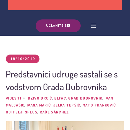
UČLANITE SE!
18/10/2019
Predstavnici udruge sastali se s
vodstvom Grada Dubrovnika
VIJESTI
DŽIVO BRČIĆ
,
ELFAC
,
GRAD DUBROVNIK
,
IVAN
MALBAŠIĆ
,
IVANA MARIĆ
,
JELKA TEPŠIĆ
,
MATO FRANKOVIĆ
,
OBITELJI 3PLUS
,
RAÚL SÁNCHEZ