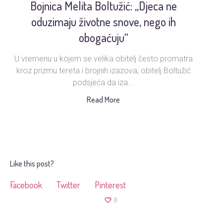
Bojnica Melita Boltužić: „Djeca ne
U
oduzimaju životne snove, nego ih
obogaćuju“
U vremenu u kojem se velika obitelj često promatra
Ud
kroz prizmu tereta i brojnih izazova, obitelj Boltužić
podsjeća da iza...
s
Read More
Like this post?
Facebook
Twitter
Pinterest
0