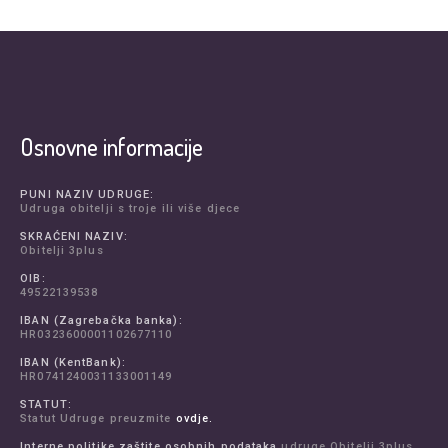
Osnovne informacije
PUNI NAZIV UDRUGE:
Udruga obitelji s troje ili više djece
SKRAĆENI NAZIV:
Obitelji 3plus
OIB:
49522139538
IBAN (Zagrebačka banka):
HR0323600001102677110
IBAN (KentBank):
HR0741240031133001149
STATUT:
Statut Udruge preuzmite
ovdje.
Interne politike zaštite osobnih podataka
udruge Obitelji 3plus