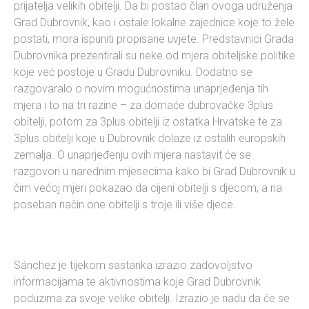
prijatelja velikih obitelji. Da bi postao član ovoga udruženja
Grad Dubrovnik, kao i ostale lokalne zajednice koje to žele
postati, mora ispuniti propisane uvjete. Predstavnici Grada
Dubrovnika prezentirali su neke od mjera obiteljske politike
koje već postoje u Gradu Dubrovniku. Dodatno se
razgovaralo o novim mogućnostima unaprjeđenja tih
mjera i to na tri razine – za domaće dubrovačke 3plus
obitelji, potom za 3plus obitelji iz ostatka Hrvatske te za
3plus obitelji koje u Dubrovnik dolaze iz ostalih europskih
zemalja. O unaprjeđenju ovih mjera nastavit će se
razgovori u narednim mjesecima kako bi Grad Dubrovnik u
čim većoj mjeri pokazao da cijeni obitelji s djecom, a na
poseban način one obitelji s troje ili više djece.
Sánchez je tijekom sastanka izrazio zadovoljstvo
informacijama te aktivnostima koje Grad Dubrovnik
poduzima za svoje velike obitelji. Izrazio je nadu da će se