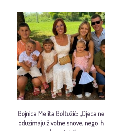
Bojnica Melita Boltužić: „Djeca ne
U
oduzimaju životne snove, nego ih