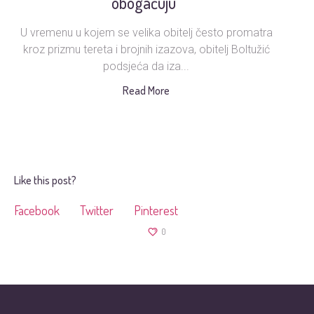
obogaćuju“
U vremenu u kojem se velika obitelj često promatra
Ud
kroz prizmu tereta i brojnih izazova, obitelj Boltužić
podsjeća da iza...
s
Read More
Like this post?
Facebook
Twitter
Pinterest
0