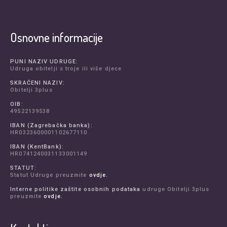
Osnovne informacije
PUNI NAZIV UDRUGE:
Udruga obitelji s troje ili više djece
SKRAĆENI NAZIV:
Obitelji 3plus
OIB:
49522139538
IBAN (Zagrebačka banka):
HR0323600001102677110
IBAN (KentBank):
HR0741240031133001149
STATUT:
Statut Udruge preuzmite
ovdje.
Interne politike zaštite osobnih podataka
udruge Obitelji 3plus
preuzmite
ovdje.