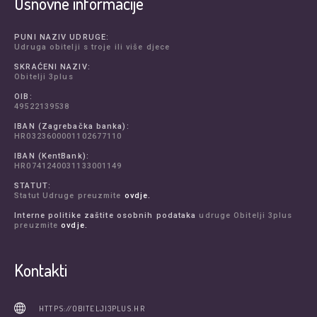
Osnovne informacije
PUNI NAZIV UDRUGE:
Udruga obitelji s troje ili više djece
SKRAĆENI NAZIV:
Obitelji 3plus
OIB:
49522139538
IBAN (Zagrebačka banka):
HR0323600001102677110
IBAN (KentBank):
HR0741240031133001149
STATUT:
Statut Udruge preuzmite
ovdje.
Interne politike zaštite osobnih podataka
udruge Obitelji 3plus
preuzmite
ovdje.
Kontakti
HTTPS://OBITELJI3PLUS.HR