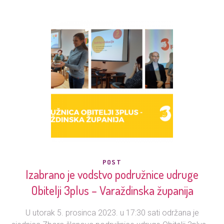
POST
Izabrano je vodstvo podružnice udruge
Obitelji 3plus – Varaždinska županija
U utorak 5. prosinca 2023. u 17:30 sati održana je