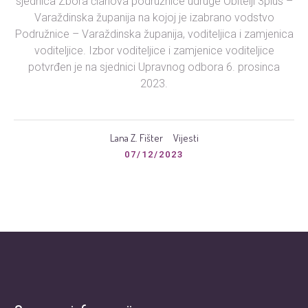
sjednica Zbora članova podružnice udruge Obitelji 3plus –
Varaždinska županija na kojoj je izabrano vodstvo
Podružnice – Varaždinska županija, voditeljica i zamjenica
voditeljice. Izbor voditeljice i zamjenice voditeljice
potvrđen je na sjednici Upravnog odbora 6. prosinca
2023.
Lana Z. Fišter
Vijesti
07/12/2023