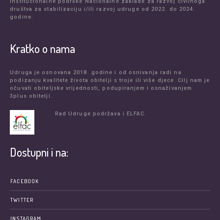
institucionalne podrške Nacionalne zaklade za razvoj civilnoga
društva za stabilizaciju i/ili razvoj udruge od 2022. do 2024.
godine.
Kratko o nama
Udruga je osnovana 2018. godine i od osnivanja radi na
podizanju kvalitete života obitelji s troje ili više djece. Cilj nam je
očuvati obiteljske vrijednosti, podupiranjem i osnaživanjem
3plus obitelji.
Rad Udruge podržava i ELFAC.
Dostupni i na:
FACEBOOK
TWITTER
INSTAGRAM