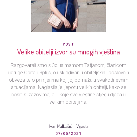
POST
Velike obitelji izvor su mnogih vještina
Razgovarali smo s 3plus mamom Tatjanom, članicom
udruge Obitelji 3plus, o usklađivanju obiteljskih i poslovnih
obveza te o primjerima koji joj pomažu u svakodnevnim
situacijama. Naglasila je ljepotu velikih obitelji, kako se
nositi s izazovima, ali i koje sve vještine stječu djeca u
velikim obiteljima.
Ivan Malbašić
Vijesti
07/05/2021