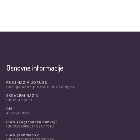
Osnovne informacije
PUNI NAZIV UDRUGE:
Udruga obitelji s troje ili više djece
SKRAĆENI NAZIV:
Obitelji 3plus
OIB:
49522139538
IBAN (Zagrebačka banka):
HR0323600001102677110
IBAN (KentBank):
HR0741240031133001149