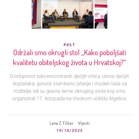
POST
Održali smo okrugli stol „Kako poboljšati
kvalitetu obiteljskog života u Hrvatskoj?“
Dostupnost subvencioniranih dječjih vrtića, iznosi dječjih
doplataka, goruće stambeno pitanje i modeli rada za
roditelje, bili su glavne teme okruglog stola koji smo
organizirali 17. listopada na Visokom učilištu Algebra.
Lana Z. Fišter
Vijesti
19/10/2023