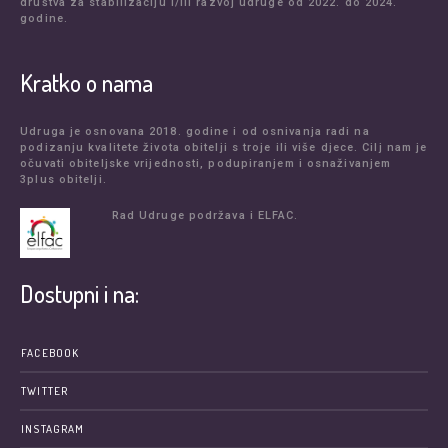
društva za stabilizaciju i/ili razvoj udruge od 2022. do 2024.
godine.
Kratko o nama
Udruga je osnovana 2018. godine i od osnivanja radi na
podizanju kvalitete života obitelji s troje ili više djece. Cilj nam je
očuvati obiteljske vrijednosti, podupiranjem i osnaživanjem
3plus obitelji.
Rad Udruge podržava i ELFAC.
Dostupni i na:
FACEBOOK
TWITTER
INSTAGRAM