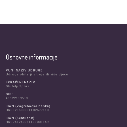
Osnovne informacije
PUNI NAZIV UDRUGE:
Udruga obitelji s troje ili više djece
SKRAĆENI NAZIV:
Obitelji 3plus
OIB:
49522139538
IBAN (Zagrebačka banka):
HR0323600001102677110
IBAN (KentBank):
HR0741240031133001149