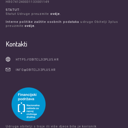
HR0741240031133001149
STATUT:
Statut Udruge preuzmite
ovdje.
Interne politike zaštite osobnih podataka
udruge Obitelji 3plus
preuzmite
ovdje.
Kontakti
HTTPS://OBITELJI3PLUS.HR
INFO@OBITELJI3PLUS.HR
Udruga obitelji s troje ili više djece bila je korisnik