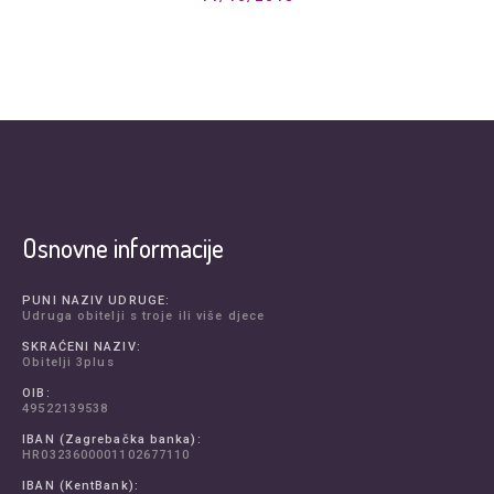
Osnovne informacije
PUNI NAZIV UDRUGE:
Udruga obitelji s troje ili više djece
SKRAĆENI NAZIV:
Obitelji 3plus
OIB:
49522139538
IBAN (Zagrebačka banka):
HR0323600001102677110
IBAN (KentBank):