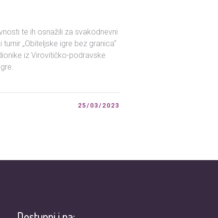
vnosti te ih osnažili za svakodnevni
turnir „Obiteljske igre bez granica“
dionike iz Virovitičko-podravske
igre.
25/03/2023
Dostupni i na: