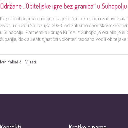
Održane „Obiteljske igre bez granica“ u Suhopolju
Kako bi obiteljima omogućili zajedničku rekreaciju i zabavne akti
život, u subotu 25. ožujka 2023. održali smo sportsko-rekreativni 
u Suhopolju. Partnerska udruga KrEdA iz Suhopolja okupila je su
županije, dok su entuzijastični volonteri radosno vodili obiteljske 
Ivan Malbašić
Vijesti
Kontakti
Kratko o nama