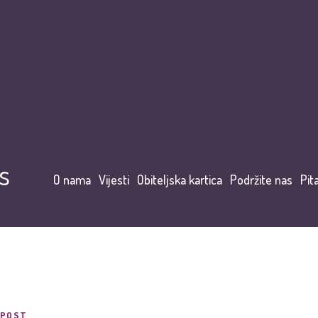
s
O nama
Vijesti
Obiteljska kartica
Podržite nas
Pit
POST