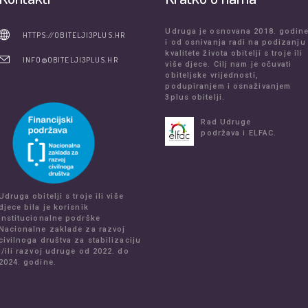
Udruga je osnovana 2018. godin
HTTPS://OBITELJI3PLUS.HR
i od osnivanja radi na podizanju
kvalitete života obitelji s troje ili
INFO@OBITELJI3PLUS.HR
više djece. Cilj nam je očuvati
obiteljske vrijednosti,
podupiranjem i osnaživanjem
3plus obitelji.
Rad Udruge
podržava i ELFAC.
Udruga obitelji s troje ili više
djece bila je korisnik
institucionalne podrške
Nacionalne zaklade za razvoj
civilnoga društva za stabilizaciju
i/ili razvoj udruge od 2022. do
2024. godine.