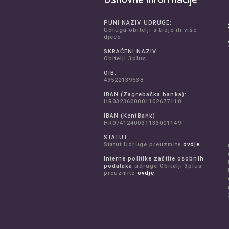
PUNI NAZIV UDRUGE:
Udruga obitelji s troje ili više
djece
SKRAĆENI NAZIV:
Obitelji 3plus
OIB:
49522139538
IBAN (Zagrebačka banka):
HR0323600001102677110
IBAN (KentBank):
HR0741240031133001149
STATUT:
Statut Udruge preuzmite
ovdje.
Interne politike zaštite osobnih
podataka
udruge Obitelji 3plus
preuzmite
ovdje.