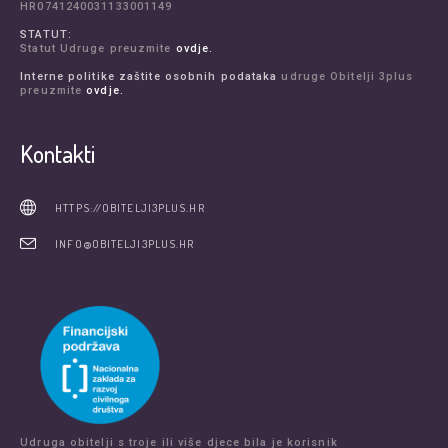
HR0741240031133001149
STATUT:
Statut Udruge preuzmite
ovdje.
Interne politike zaštite osobnih podataka
udruge Obitelji 3plus
preuzmite
ovdje.
Kontakti
HTTPS://OBITELJI3PLUS.HR
INFO@OBITELJI3PLUS.HR
Udruga obitelji s troje ili više djece bila je korisnik