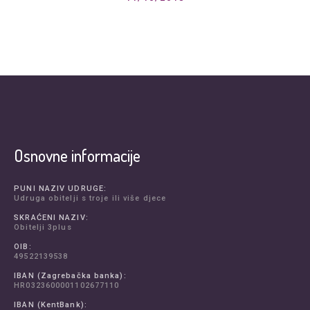
Osnovne informacije
PUNI NAZIV UDRUGE:
Udruga obitelji s troje ili više djece
SKRAĆENI NAZIV:
Obitelji 3plus
OIB:
49522139538
IBAN (Zagrebačka banka):
HR0323600001102677110
IBAN (KentBank):