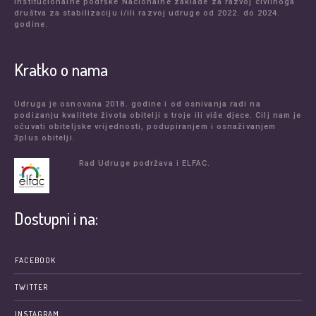
institucionalne podrške Nacionalne zaklade za razvoj civilnoga
društva za stabilizaciju i/ili razvoj udruge od 2022. do 2024.
godine.
Kratko o nama
Udruga je osnovana 2018. godine i od osnivanja radi na
podizanju kvalitete života obitelji s troje ili više djece. Cilj nam je
očuvati obiteljske vrijednosti, podupiranjem i osnaživanjem
3plus obitelji.
Rad Udruge podržava i ELFAC.
Dostupni i na:
FACEBOOK
TWITTER
INSTAGRAM