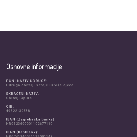
Osnovne informacije
PUNI NAZIV UDRUGE:
Udruga obitelji s troje ili više djece
SKRAĆENI NAZIV:
Obitelji 3plus
OIB:
49522139538
IBAN (Zagrebačka banka):
HR0323600001102677110
IBAN (KentBank):
HR0741240031133001149