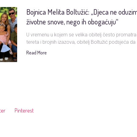
Bojnica Melita Boltužić: „Djeca ne oduzi
životne snove, nego ih obogaćuju“
U vremenu u kojem se velika obitelj često promatra
tereta i brojnih izazova, obitelj Boltužić podsjeća da i
Read More
ter
Pinterest