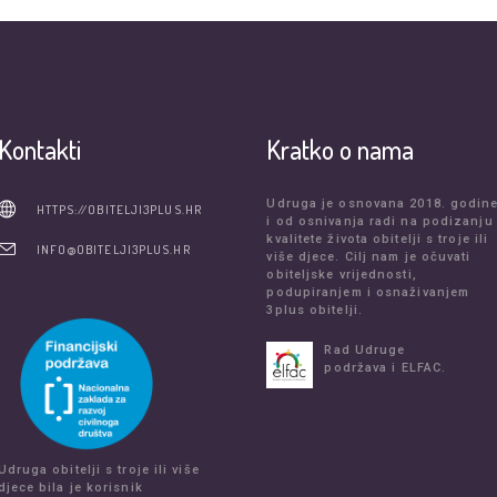
Kontakti
Kratko o nama
Udruga je osnovana 2018. godin
HTTPS://OBITELJI3PLUS.HR
i od osnivanja radi na podizanju
kvalitete života obitelji s troje ili
INFO@OBITELJI3PLUS.HR
više djece. Cilj nam je očuvati
obiteljske vrijednosti,
podupiranjem i osnaživanjem
3plus obitelji.
Rad Udruge
podržava i ELFAC.
Udruga obitelji s troje ili više
djece bila je korisnik