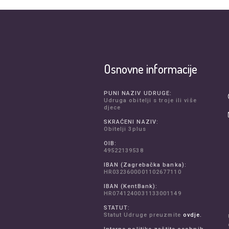
Osnovne informacije
PUNI NAZIV UDRUGE:
Udruga obitelji s troje ili više
djece
SKRAĆENI NAZIV:
Obitelji 3plus
OIB:
49522139538
IBAN (Zagrebačka banka):
HR0323600001102677110
IBAN (KentBank):
HR0741240031133001149
STATUT:
Statut Udruge preuzmite
ovdje.