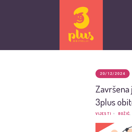
20/12/2024
Završena j
3plus obite
VIJESTI
BOŽIĆ
,