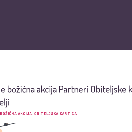
O nama
Vijesti
Obiteljska kartica
Podržite nas
Pit
e božićna akcija Partneri Obiteljske k
lji
BOŽIĆNA AKCIJA
,
OBITELJSKA KARTICA