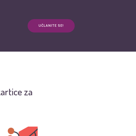
UČLANITE SE!
anja
Kontakt
3plus ŽIVOT
mApp
artice za