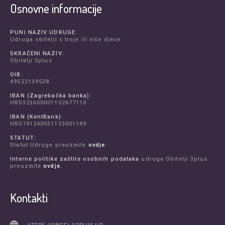
Osnovne informacije
PUNI NAZIV UDRUGE:
Udruga obitelji s troje ili više djece
SKRAĆENI NAZIV:
Obitelji 3plus
OIB:
49522139538
IBAN (Zagrebačka banka):
HR0323600001102677110
IBAN (KentBank):
HR0741240031133001149
STATUT:
Statut Udruge preuzmite
ovdje.
Interne politike zaštite osobnih podataka
udruge Obitelji 3plus
preuzmite
ovdje.
Kontakti