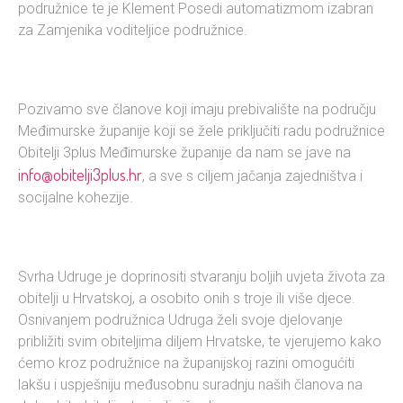
podružnice te je Klement Posedi automatizmom izabran
za Zamjenika voditeljice podružnice.
Pozivamo sve članove koji imaju prebivalište na području
Međimurske županije koji se žele priključiti radu podružnice
Obitelji 3plus Međimurske županije da nam se jave na
info@obitelji3plus.hr
, a sve s ciljem jačanja zajedništva i
socijalne kohezije.
Svrha Udruge je doprinositi stvaranju boljih uvjeta života za
obitelji u Hrvatskoj, a osobito onih s troje ili više djece.
Osnivanjem podružnica Udruga želi svoje djelovanje
približiti svim obiteljima diljem Hrvatske, te vjerujemo kako
ćemo kroz podružnice na županijskoj razini omogućiti
lakšu i uspješniju međusobnu suradnju naših članova na