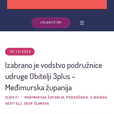
UČLANITE SE!
10/12/2024
Izabrano je vodstvo podružnice
udruge Obitelji 3plus –
Međimurska županija
VIJESTI
MEĐIMURSKA ŽUPANIJA
,
PODRUŽNICA
,
SJEDNICA
,
VODITELJ
,
ZBOR ČLANOVA