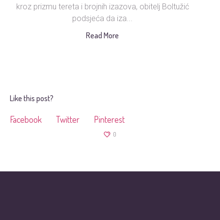
kroz prizmu tereta i brojnih izazova, obitelj Boltužić
podsjeća da iza...
s
Read More
Like this post?
Facebook
Twitter
Pinterest
0