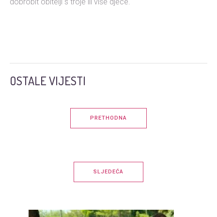
dobrobit obitelji s troje ili više djece.
OSTALE VIJESTI
PRETHODNA
SLJEDEĆA