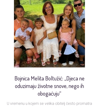
Bojnica Melita Boltužić: „Djeca ne
U
oduzimaju životne snove, nego ih
obogaćuju“
U vremenu u kojem se velika obitelj često promatra
Ud