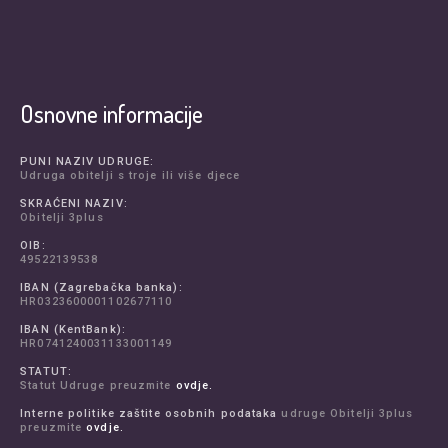
Osnovne informacije
PUNI NAZIV UDRUGE:
Udruga obitelji s troje ili više djece
SKRAĆENI NAZIV:
Obitelji 3plus
OIB:
49522139538
IBAN (Zagrebačka banka):
HR0323600001102677110
IBAN (KentBank):
HR0741240031133001149
STATUT:
Statut Udruge preuzmite
ovdje.
Interne politike zaštite osobnih podataka
udruge Obitelji 3plus
preuzmite
ovdje.