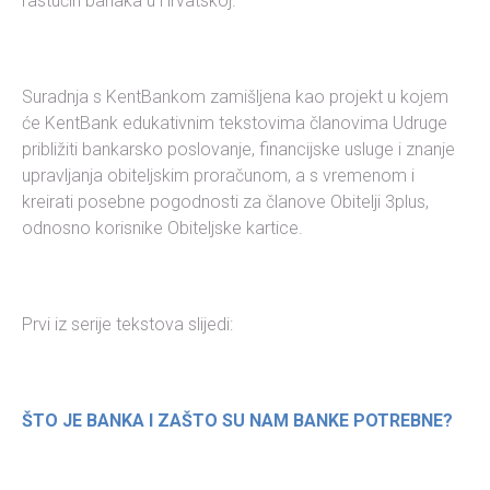
rastućih banaka u Hrvatskoj.
Suradnja s KentBankom zamišljena kao projekt u kojem
će KentBank edukativnim tekstovima članovima Udruge
približiti bankarsko poslovanje, financijske usluge i znanje
upravljanja obiteljskim proračunom, a s vremenom i
kreirati posebne pogodnosti za članove Obitelji 3plus,
odnosno korisnike Obiteljske kartice.
Prvi iz serije tekstova slijedi:
ŠTO JE BANKA I ZAŠTO SU NAM BANKE POTREBNE?