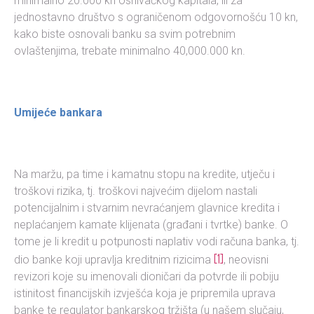
minimalno 20.000 kn osnivačkog kapitala, ili za
jednostavno društvo s ograničenom odgovornošću 10 kn,
kako biste osnovali banku sa svim potrebnim
ovlaštenjima, trebate minimalno 40,000.000 kn.
Umijeće bankara
Na maržu, pa time i kamatnu stopu na kredite, utječu i
troškovi rizika, tj. troškovi najvećim dijelom nastali
potencijalnim i stvarnim nevraćanjem glavnice kredita i
neplaćanjem kamate klijenata (građani i tvrtke) banke. O
tome je li kredit u potpunosti naplativ vodi računa banka, tj.
[1]
dio banke koji upravlja kreditnim rizicima
, neovisni
revizori koje su imenovali dioničari da potvrde ili pobiju
istinitost financijskih izvješća koja je pripremila uprava
banke te regulator bankarskog tržišta (u našem slučaju,