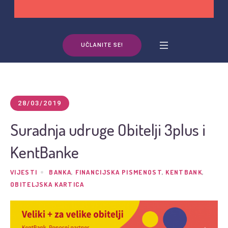
UČLANITE SE!
28/03/2019
Suradnja udruge Obitelji 3plus i
KentBanke
VIJESTI
BANKA
,
FINANCIJSKA PISMENOST
,
KENTBANK
,
OBITELJSKA KARTICA