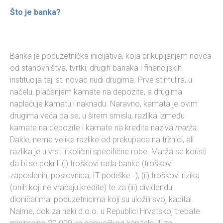
Što je banka?
Banka je poduzetnička inicijativa, koja prikupljanjem novca
od stanovništva, tvrtki, drugih banaka i financijskih
institucija taj isti novac nudi drugima. Prve stimulira, u
načelu, plaćanjem kamate na depozite, a drugima
naplaćuje kamatu i naknadu. Naravno, kamata je ovim
drugima veća pa se, u širem smislu, razlika između
kamate na depozite i kamate na kredite naziva
marža
.
Dakle, nema velike razlike od prekupaca na tržnici, ali
razlika je u vrsti i količini specifične robe. Marža se koristi
da bi se pokrili (i) troškovi rada banke (troškovi
zaposlenih, poslovnica, IT podrške…), (ii) troškovi rizika
(onih koji ne vraćaju kredite) te za (iii) dividendu
dioničarima, poduzetnicima koji su uložili svoj kapital.
Naime, dok za neki d.o.o. u Republici Hrvatskoj trebate