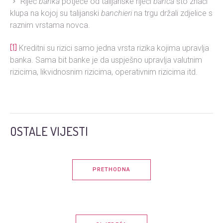
Riječ
banka
potječe od talijanske riječi
banca
što znači
klupa na kojoj su talijanski
banchieri
na trgu držali zdjelice s
raznim vrstama novca.
[1]
Kreditni su rizici samo jedna vrsta rizika kojima upravlja
banka. Sama bit banke je da uspješno upravlja valutnim
rizicima, likvidnosnim rizicima, operativnim rizicima itd.
OSTALE VIJESTI
PRETHODNA