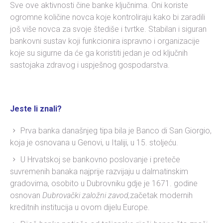
Sve ove aktivnosti čine banke ključnima. Oni koriste
ogromne količine novca koje kontroliraju kako bi zaradili
još više novca za svoje štediše i tvrtke. Stabilan i siguran
bankovni sustav koji funkcionira ispravno i organizacije
koje su sigurne da će ga koristiti jedan je od ključnih
sastojaka zdravog i uspješnog gospodarstva.
Jeste li znali?
Prva banka današnjeg tipa bila je Banco di San Giorgio,
koja je osnovana u Genovi, u Italiji, u 15. stoljeću.
U Hrvatskoj se bankovno poslovanje i preteče
suvremenih banaka najprije razvijaju u dalmatinskim
gradovima, osobito u Dubrovniku gdje je 1671. godine
osnovan
Dubrovački založni zavod,
začetak modernih
kreditnih institucija u ovom dijelu Europe.