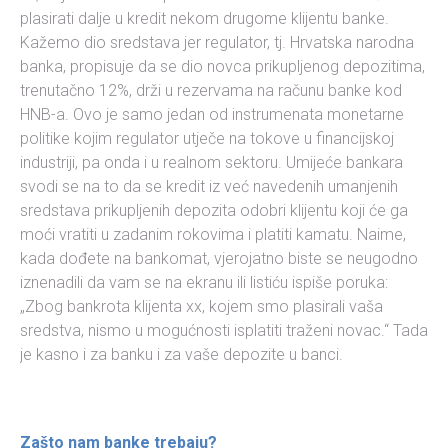
plasirati dalje u kredit nekom drugome klijentu banke.
Kažemo dio sredstava jer regulator, tj. Hrvatska narodna
banka, propisuje da se dio novca prikupljenog depozitima,
trenutačno 12%, drži u rezervama na računu banke kod
HNB-a. Ovo je samo jedan od instrumenata monetarne
politike kojim regulator utječe na tokove u financijskoj
industriji, pa onda i u realnom sektoru. Umijeće bankara
svodi se na to da se kredit iz već navedenih umanjenih
sredstava prikupljenih depozita odobri klijentu koji će ga
moći vratiti u zadanim rokovima i platiti kamatu. Naime,
kada dođete na bankomat, vjerojatno biste se neugodno
iznenadili da vam se na ekranu ili listiću ispiše poruka:
„Zbog bankrota klijenta xx, kojem smo plasirali vaša
sredstva, nismo u mogućnosti isplatiti traženi novac.“ Tada
je kasno i za banku i za vaše depozite u banci.
Zašto nam banke trebaju?