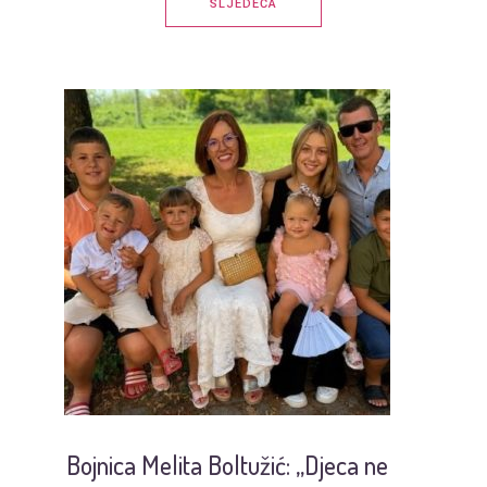
SLJEDEĆA
Bojnica Melita Boltužić: „Djeca ne
U