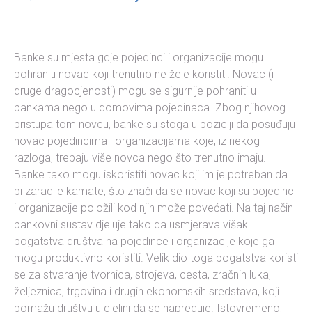
Banke su mjesta gdje pojedinci i organizacije mogu
pohraniti novac koji trenutno ne žele koristiti. Novac (i
druge dragocjenosti) mogu se sigurnije pohraniti u
bankama nego u domovima pojedinaca. Zbog njihovog
pristupa tom novcu, banke su stoga u poziciji da posuđuju
novac pojedincima i organizacijama koje, iz nekog
razloga, trebaju više novca nego što trenutno imaju.
Banke tako mogu iskoristiti novac koji im je potreban da
bi zaradile kamate, što znači da se novac koji su pojedinci
i organizacije položili kod njih može povećati. Na taj način
bankovni sustav djeluje tako da usmjerava višak
bogatstva društva na pojedince i organizacije koje ga
mogu produktivno koristiti. Velik dio toga bogatstva koristi
se za stvaranje tvornica, strojeva, cesta, zračnih luka,
željeznica, trgovina i drugih ekonomskih sredstava, koji
pomažu društvu u cjelini da se napreduje. Istovremeno,