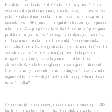
Hrvatska narodna banka). Ako banka ima podružnice u
više zemalja (u slučaju našega bankarskog sustava većina
je bankarskih plasmana kontrolirana od matica koje imaju
sjedišta izvan RH), onda su i regulatori tih zemalja uključeni
u kontrolu. Ako je riječ o vrlo velikim bankama, čiji mogući
problemi mogu imati važan negativan utjecajna razini EU,
onda je u nadzor i kontrolu banke uključena i Europska
centralna banka. Svake godine banka izdvaja određeni dio
zarade (tzv. trošak rezervacija) upravo da bi pokrila
moguće i stvarne gubitke koji su rezultat kreditne
aktivnosti. Kako bi to mogla činiti, mora generirati dobit.
Dakle, stvaranjem dobiti, stvara se dugoročna održivost i
sigurnost banke. Postoji li razlika u tom aspektu u odnosu
na vašu tvtku?
Ako dobivate plaću na svoj račun u banci u visini, npr. 5000
kn, to je za banku depozit. Dio tih sredstava banka će