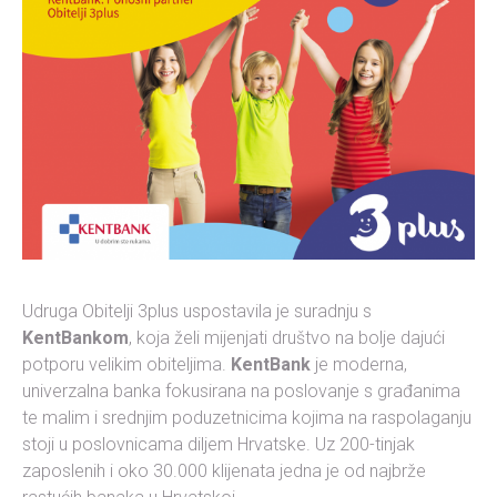
Udruga Obitelji 3plus uspostavila je suradnju s
KentBankom
, koja želi mijenjati društvo na bolje dajući
potporu velikim obiteljima.
KentBank
je moderna,
univerzalna banka fokusirana na poslovanje s građanima
te malim i srednjim poduzetnicima kojima na raspolaganju
stoji u poslovnicama diljem Hrvatske. Uz 200-tinjak
zaposlenih i oko 30.000 klijenata jedna je od najbrže