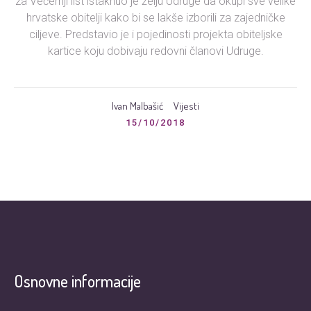
za Večernji list istaknuo je želju Udruge da okupi sve velike
hrvatske obitelji kako bi se lakše izborili za zajedničke
ciljeve. Predstavio je i pojedinosti projekta obiteljske
kartice koju dobivaju redovni članovi Udruge.
Ivan Malbašić
Vijesti
15/10/2018
Osnovne informacije