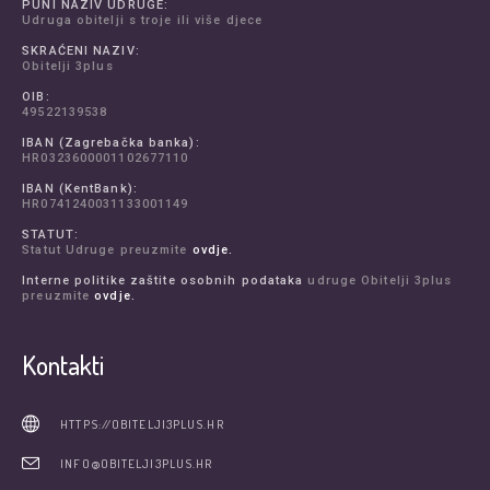
PUNI NAZIV UDRUGE:
Udruga obitelji s troje ili više djece
SKRAĆENI NAZIV:
Obitelji 3plus
OIB:
49522139538
IBAN (Zagrebačka banka):
HR0323600001102677110
IBAN (KentBank):
HR0741240031133001149
STATUT:
Statut Udruge preuzmite
ovdje.
Interne politike zaštite osobnih podataka
udruge Obitelji 3plus
preuzmite
ovdje.
Kontakti
HTTPS://OBITELJI3PLUS.HR
INFO@OBITELJI3PLUS.HR