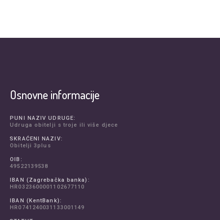
Osnovne informacije
PUNI NAZIV UDRUGE:
Udruga obitelji s troje ili više djece
SKRAĆENI NAZIV:
Obitelji 3plus
OIB:
49522139538
IBAN (Zagrebačka banka):
HR0323600001102677110
IBAN (KentBank):
HR0741240031133001149