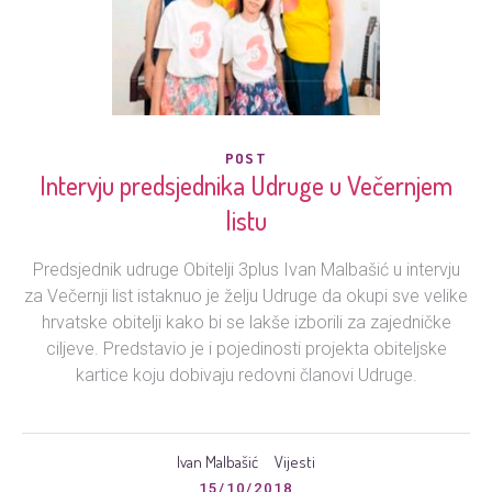
POST
Intervju predsjednika Udruge u Večernjem
listu
Predsjednik udruge Obitelji 3plus Ivan Malbašić u intervju
za Večernji list istaknuo je želju Udruge da okupi sve velike
hrvatske obitelji kako bi se lakše izborili za zajedničke
ciljeve. Predstavio je i pojedinosti projekta obiteljske
kartice koju dobivaju redovni članovi Udruge.
Ivan Malbašić
Vijesti
15/10/2018