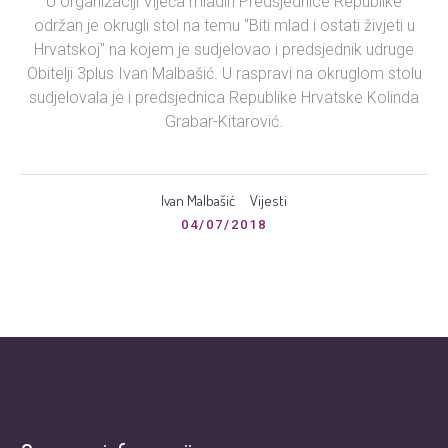
U organizaciji Vijeća mladih Predsjednice Republike
održan je okrugli stol na temu "Biti mlad i ostati živjeti u
Hrvatskoj" na kojem je sudjelovao i predsjednik udruge
Obitelji 3plus Ivan Malbašić. U raspravi na okruglom stolu
sudjelovala je i predsjednica Republike Hrvatske Kolinda
Grabar-Kitarović.
Ivan Malbašić
Vijesti
04/07/2018