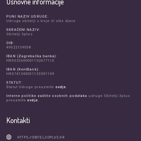
Osnovne informacije
PUNI NAZIV UDRUGE:
Udruga obitelji s troje ili više djece
SKRAĆENI NAZIV:
Obitelji 3plus
OIB:
49522139538
IBAN (Zagrebačka banka):
HR0323600001102677110
IBAN (KentBank):
HR0741240031133001149
STATUT:
Statut Udruge preuzmite
ovdje.
Interne politike zaštite osobnih podataka
udruge Obitelji 3plus
preuzmite
ovdje.
Kontakti
HTTPS://OBITELJI3PLUS.HR