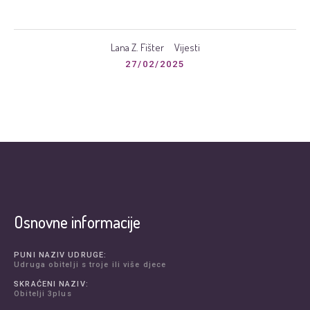
Lana Z. Fišter
Vijesti
27/02/2025
Osnovne informacije
PUNI NAZIV UDRUGE:
Udruga obitelji s troje ili više djece
SKRAĆENI NAZIV:
Obitelji 3plus