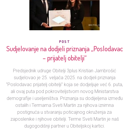
POST
Sudjelovanje na dodjeli priznanja „Poslodavac
– prijatelj obitelji“
Predsjednik udruge Obitelji 3plus Kristian Jambrošić
sudjelovao je 25. veljača 2025. na dodjeli priznanja
"Poslodavac prijatelj obitelji" koja se dodjeljuje već 6. puta,
ali ovaj puta pod pokroviteljstvom novog Ministarstva
demografije i useljeništva. Priznanja su dodijeljena između
ostalih i Termama Sveti Martin za njihova iznimna
postignuća u stvaranju poticajnog okruženja za
zaposlenike i njihove obitelji. Terme Sveti Martin je naš
dugogodišnji partner u Obiteljskoj kartici.