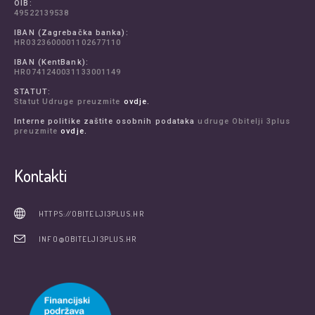
OIB:
49522139538
IBAN (Zagrebačka banka):
HR0323600001102677110
IBAN (KentBank):
HR0741240031133001149
STATUT:
Statut Udruge preuzmite
ovdje.
Interne politike zaštite osobnih podataka
udruge Obitelji 3plus
preuzmite
ovdje.
Kontakti
HTTPS://OBITELJI3PLUS.HR
INFO@OBITELJI3PLUS.HR