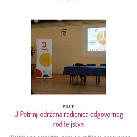
POST
U Petrinji održana radionica odgovornog
roditeljstva