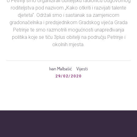
U Petrinji smo organizirali obiteljsku radionicu odgovornog
roditeljstva pod nazivom „Kako otkriti i razvijati talente
djeteta“. Održali smo i sastanak sa zamjenicom
gradonačelnika i predsjednikom Gradskog vijeća Grada
Petrinje te smo razmotrili mogućnosti unapređivanja
politika koje se tiču 3plus obitelji na području Petrinje i
okolnih mjesta.
Ivan Malbašić
Vijesti
29/02/2020