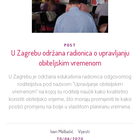
POST
U Zagrebu održana radionica o upravljanju
obiteljskim vremenom
U Zagrebu je održana edukativna radionica odgovornog
roditeljstva pod nazivom "Upravljanje obiteljskim
vremenom“ na kojoj su roditelji naučili kako kvalitetno
koristiti obiteljsko vrijeme, što moraju promijeniti te kako
postići promjenu na bolje u vlastitom planiranu vremena.
Ivan Malbašić
Vijesti
20/06/2020