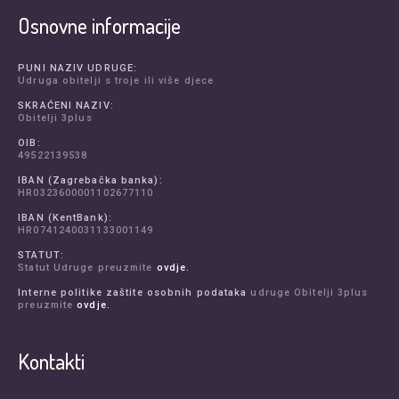
Osnovne informacije
PUNI NAZIV UDRUGE:
Udruga obitelji s troje ili više djece
SKRAĆENI NAZIV:
Obitelji 3plus
OIB:
49522139538
IBAN (Zagrebačka banka):
HR0323600001102677110
IBAN (KentBank):
HR0741240031133001149
STATUT:
Statut Udruge preuzmite
ovdje.
Interne politike zaštite osobnih podataka
udruge Obitelji 3plus
preuzmite
ovdje.
Kontakti