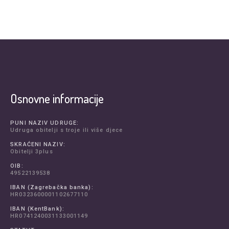
Osnovne informacije
PUNI NAZIV UDRUGE:
Udruga obitelji s troje ili više djece
SKRAĆENI NAZIV:
Obitelji 3plus
OIB:
49522139538
IBAN (Zagrebačka banka):
HR0323600001102677110
IBAN (KentBank):
HR0741240031133001149