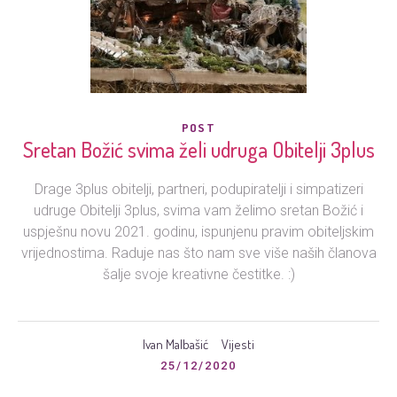
POST
Sretan Božić svima želi udruga Obitelji 3plus
Drage 3plus obitelji, partneri, podupiratelji i simpatizeri
udruge Obitelji 3plus, svima vam želimo sretan Božić i
uspješnu novu 2021. godinu, ispunjenu pravim obiteljskim
vrijednostima. Raduje nas što nam sve više naših članova
šalje svoje kreativne čestitke. :)
Ivan Malbašić
Vijesti
25/12/2020