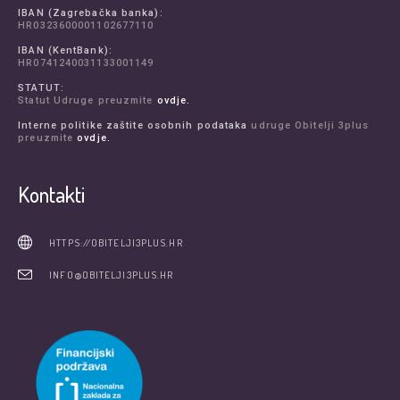
IBAN (Zagrebačka banka):
HR0323600001102677110
IBAN (KentBank):
HR0741240031133001149
STATUT:
Statut Udruge preuzmite
ovdje.
Interne politike zaštite osobnih podataka
udruge Obitelji 3plus
preuzmite
ovdje.
Kontakti
HTTPS://OBITELJI3PLUS.HR
INFO@OBITELJI3PLUS.HR