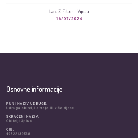
Lana Z. Fišter
Vijesti
16/07/2024
Osnovne informacije
PUNI NAZIV UDRUGE:
Udruga obitelji s troje ili više djece
SKRAĆENI NAZIV:
Obitelji 3plus
OIB:
49522139538