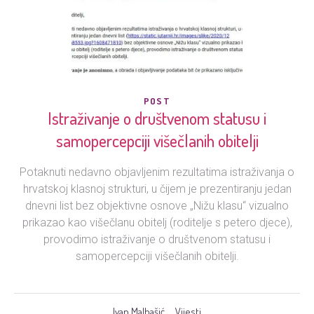
POST
Istraživanje o društvenom statusu i
samopercepciji višečlanih obitelji
Potaknuti nedavno objavljenim rezultatima istraživanja o
hrvatskoj klasnoj strukturi, u čijem je prezentiranju jedan
dnevni list bez objektivne osnove „Nižu klasu“ vizualno
prikazao kao višečlanu obitelj (roditelje s petero djece),
provodimo istraživanje o društvenom statusu i
samopercepciji višečlanih obitelji.
Ivan Malbašić
Vijesti