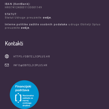
IBAN (KentBank):
HR0741240031133001149
STATUT:
Statut Udruge preuzmite
ovdje.
Interne politike zaštite osobnih podataka
udruge Obitelji 3plus
preuzmite
ovdje.
Kontakti
HTTPS://OBITELJI3PLUS.HR
INFO@OBITELJI3PLUS.HR