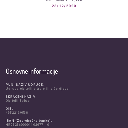
23/12/2020
Osnovne informacije
PUNI NAZIV UDRUGE:
Udruga obitelji s troje ili više djece
SKRAĆENI NAZIV:
Obitelji 3plus
OIB:
49522139538
IBAN (Zagrebačka banka):
HR0323600001102677110