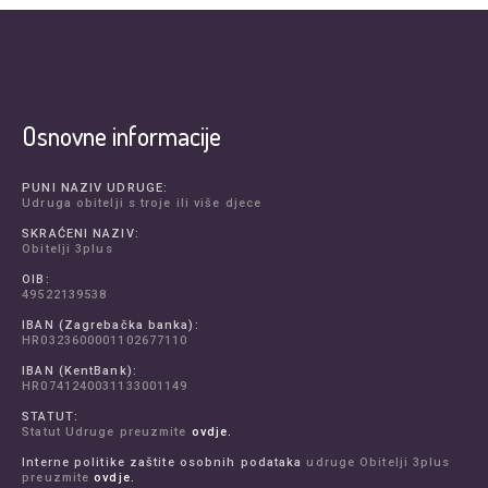
Osnovne informacije
PUNI NAZIV UDRUGE:
Udruga obitelji s troje ili više djece
SKRAĆENI NAZIV:
Obitelji 3plus
OIB:
49522139538
IBAN (Zagrebačka banka):
HR0323600001102677110
IBAN (KentBank):
HR0741240031133001149
STATUT:
Statut Udruge preuzmite
ovdje.
Interne politike zaštite osobnih podataka
udruge Obitelji 3plus
preuzmite
ovdje.