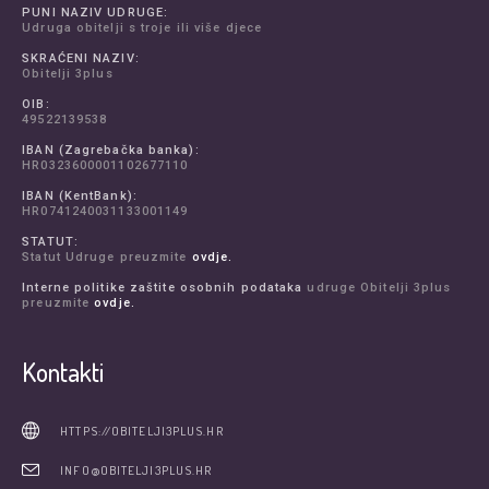
PUNI NAZIV UDRUGE:
Udruga obitelji s troje ili više djece
SKRAĆENI NAZIV:
Obitelji 3plus
OIB:
49522139538
IBAN (Zagrebačka banka):
HR0323600001102677110
IBAN (KentBank):
HR0741240031133001149
STATUT:
Statut Udruge preuzmite
ovdje.
Interne politike zaštite osobnih podataka
udruge Obitelji 3plus
preuzmite
ovdje.
Kontakti
HTTPS://OBITELJI3PLUS.HR
INFO@OBITELJI3PLUS.HR