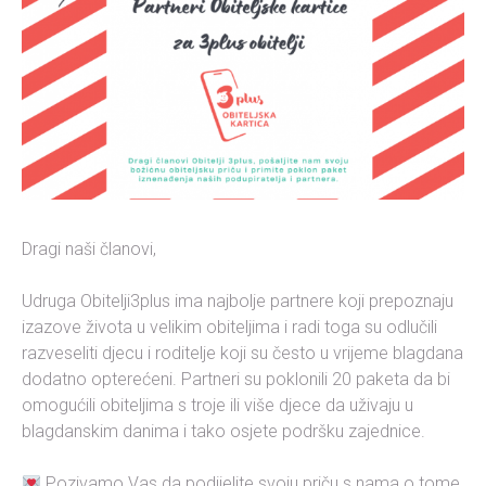
Dragi naši članovi,
Udruga Obitelji3plus ima najbolje partnere koji prepoznaju
izazove života u velikim obiteljima i radi toga su odlučili
razveseliti djecu i roditelje koji su često u vrijeme blagdana
dodatno opterećeni. Partneri su poklonili 20 paketa da bi
omogućili obiteljima s troje ili više djece da uživaju u
blagdanskim danima i tako osjete podršku zajednice.
Pozivamo Vas da podijelite svoju priču s nama o tome