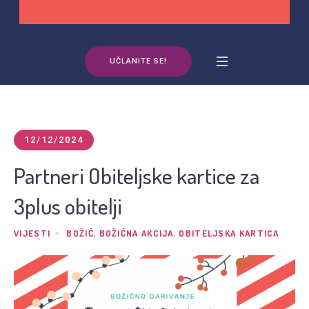
UČLANITE SE!
12/12/2024
Partneri Obiteljske kartice za
3plus obitelji
VIJESTI
BOŽIĆ
,
BOŽIĆNA AKCIJA
,
OBITELJSKA KARTICA